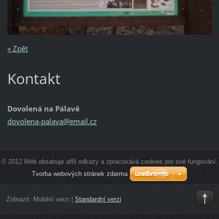
« Zpět
Kontakt
Dovolená na Pálavě
dovolena
-palava@
email.cz
© 2012 Web obsahuje affil odkazy a zpracovává cookies pro své fungování.
Tvorba webových stránek zdarma
Zobrazit:
Mobilní verzi
|
Standardní verzi